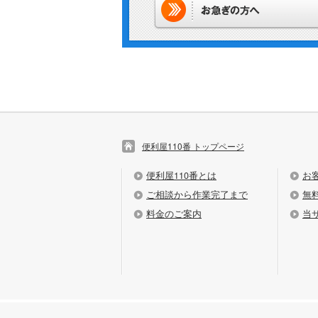
便利屋110番 トップページ
便利屋110番とは
お
ご相談から作業完了まで
無
料金のご案内
当