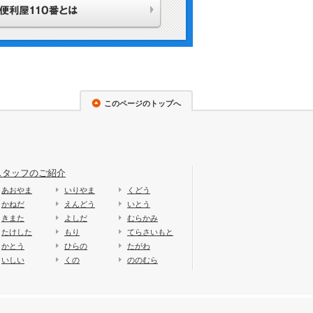
このページのトップへ
スタッフのご紹介
あおやま
いりやま
くどう
かねだ
えんどう
いとう
きまた
よしだ
むらかみ
たけした
もり
てらさいもと
かとう
ひらの
たがわ
いしい
くの
ののむら