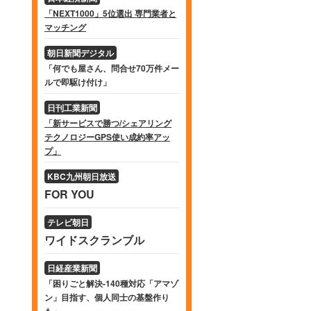
「NEXT1000」5位選出 専門業者と
マッチング
朝日新聞デジタル
「何でも屋さん、問合せ70万件メー
ルで即駆け付け」
日刊工業新聞
「新サービスで勝つ/シェアリング
テクノロジーGPS使い成約率アッ
プ」
KBC九州朝日放送
FOR YOU
テレビ朝日
ワイドスクランブル
日経産業新聞
「困りごと解決-140種対応「アマゾ
ン」目指す、個人同士の基盤作り