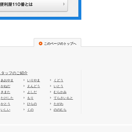
このページのトップへ
スタッフのご紹介
あおやま
いりやま
くどう
かねだ
えんどう
いとう
きまた
よしだ
むらかみ
たけした
もり
てらさいもと
かとう
ひらの
たがわ
いしい
くの
ののむら