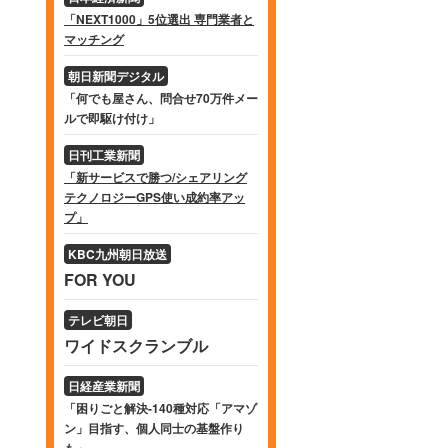
「NEXT1000」5位選出 専門業者と
マッチング
朝日新聞デジタル
「何でも屋さん、問合せ70万件メー
ルで即駆け付け」
日刊工業新聞
「新サービスで勝つ/シェアリング
テクノロジーGPS使い成約率アッ
プ」
KBC九州朝日放送
FOR YOU
テレビ朝日
ワイドスクランブル
日経産業新聞
「困りごと解決-140種対応「アマゾ
ン」目指す、個人同士の基盤作り