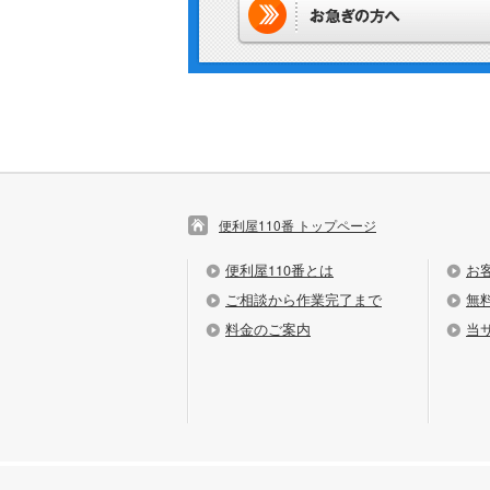
便利屋110番 トップページ
便利屋110番とは
お
ご相談から作業完了まで
無
料金のご案内
当